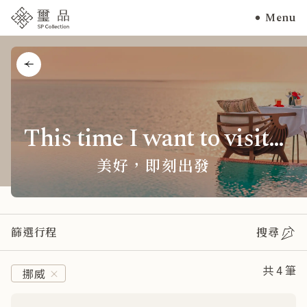
Menu
日本
土耳其航空
立即預約
東歐
August 2026
中華航空
請洽專員
北陸．名古屋．上
土耳其
高地
日本航空
最後席次
S
M
T
W
T
奧地利．捷克
北海道．札幌．道
長榮航空
感謝額滿
東
阿聯酋航空
2
3
4
5
6
關東．東京．富士
This time I want to visit…
泰國國際航空
9
10
11
12
13
山
國泰航空
16
17
18
19
20
四國．山陰山陽．
美好，即刻出發
荷蘭皇家航空
瀨戶內
23
24
25
26
27
新加坡航空
九州．沖繩．宮古
30
31
島
東北．仙台．青森
篩選行程
搜尋
關西．京阪．和歌
山
共 4 筆
挪威