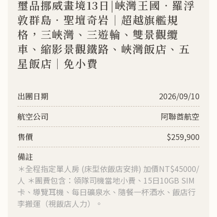
璽品挪威畫境13日|峽灣王國‧羅浮
敦群島‧聖壇奇岩｜超越旗艦規
格，三峽灣、三遊輪、雙景觀纜
車、縮影景觀鐵路、峽灣飯店、五
星飯店｜免小費
2026/09/10
阿聯酋航空
$259,900
＊全程指定單人房 (床型依飯店安排) 加價NT$45000/
人 ＊團費包含：領隊司機當地小費、15日10GB SIM
卡、導覽耳機、每日礦泉水、隨餐一杯酒水、飯店行
李搬運（視飯店人力）。