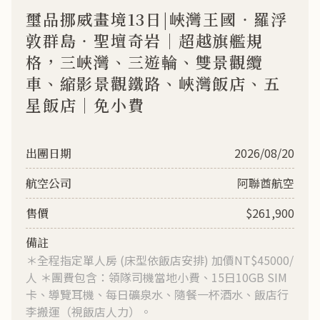
中西歐
中東非洲
璽品挪威畫境13日|峽灣王國‧羅浮
北法．南法
阿拉伯聯合大公國
敦群島‧聖壇奇岩｜超越旗艦規
英國．軍樂節
埃及
格，三峽灣、三遊輪、雙景觀纜
德國．瑞士
肯亞‧動物大遷徙
車、縮影景觀鐵路、峽灣飯店、五
荷蘭．比利時．盧
星飯店｜免小費
森堡
2026/08/20
阿聯酋航空
$261,900
＊全程指定單人房 (床型依飯店安排) 加價NT$45000/
人 ＊團費包含：領隊司機當地小費、15日10GB SIM
卡、導覽耳機、每日礦泉水、隨餐一杯酒水、飯店行
李搬運（視飯店人力）。