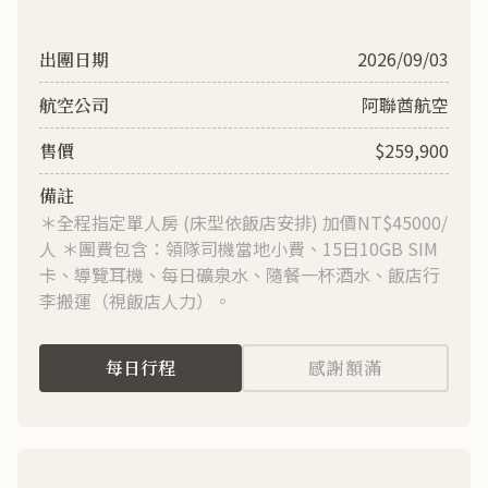
2026/09/03
阿聯酋航空
$259,900
＊全程指定單人房 (床型依飯店安排) 加價NT$45000/
人 ＊團費包含：領隊司機當地小費、15日10GB SIM
卡、導覽耳機、每日礦泉水、隨餐一杯酒水、飯店行
李搬運（視飯店人力）。
每日行程
感謝額滿