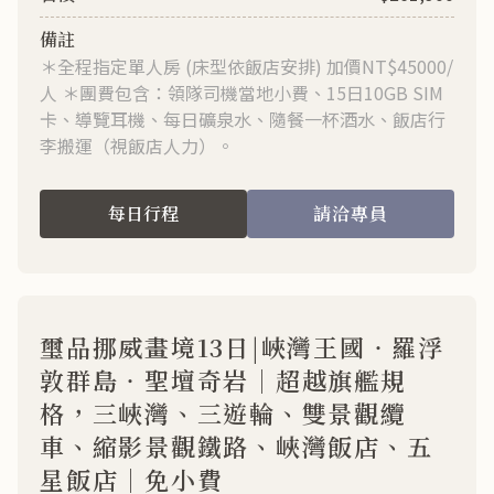
＊全程指定單人房 (床型依飯店安排) 加價NT$45000/
人 ＊團費包含：領隊司機當地小費、15日10GB SIM
卡、導覽耳機、每日礦泉水、隨餐一杯酒水、飯店行
李搬運（視飯店人力）。
每日行程
請洽專員
璽品挪威畫境13日|峽灣王國‧羅浮
敦群島‧聖壇奇岩｜超越旗艦規
格，三峽灣、三遊輪、雙景觀纜
車、縮影景觀鐵路、峽灣飯店、五
星飯店｜免小費