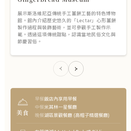
展示斯洛維尼亞傳統手工薑餅工藝的特色博物
館。館內介紹歷史悠久的「Lectar」心形薑餅
製作過程與裝飾藝術，並可參觀手工製作示
範。透過這項傳統甜點，認識當地民俗文化與
節慶習俗。
早餐
飯店內享用早餐
中餐
米其林一星餐廳
美食
晚餐
湖區景觀餐廳 (高帽子精選餐廳)