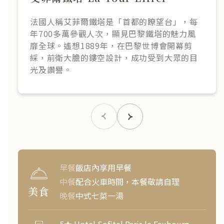
法國人稱艾菲爾鐵塔是「首都的瞭望台」，每
年700多萬參觀人次，顯見巴黎鐵塔的魅力風
靡全球。遙想1889年，在巴黎世博會開幕剪
綵，前衛大膽的鏤空設計，成功受到大眾的目
光及讚譽。
早餐
飯店內享用早餐
中餐
配合火車時間，本餐敬請自理
美食
晚餐
中式七菜一湯