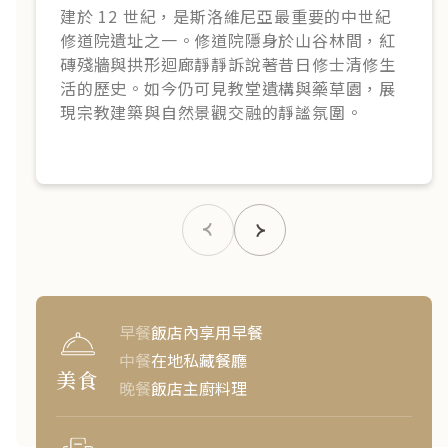
建於 12 世紀，是斯洛維尼亞最重要的中世紀
修道院遺址之一。修道院隱身於山谷林間，紅
磚殘牆與拱形迴廊靜靜訴說著昔日修士清修生
活的歷史。如今仍可見教堂遺構與藥草園，展
現宗教建築與自然景觀交融的靜謐氛圍。
早餐
飯店內享用早餐
中餐
在地私藏餐廳
美食
晚餐
飯店主廚料理