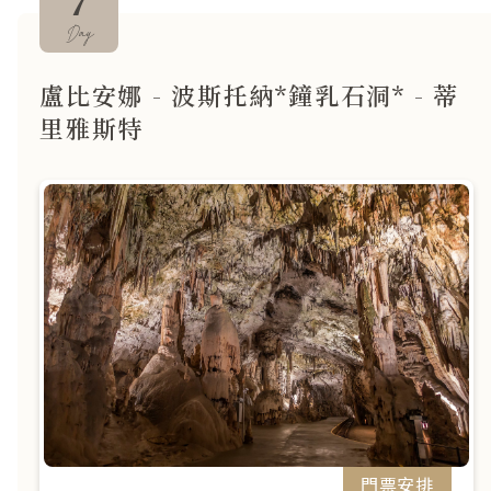
7
Day
盧比安娜 - 波斯托納*鐘乳石洞* - 蒂
里雅斯特
門票安排