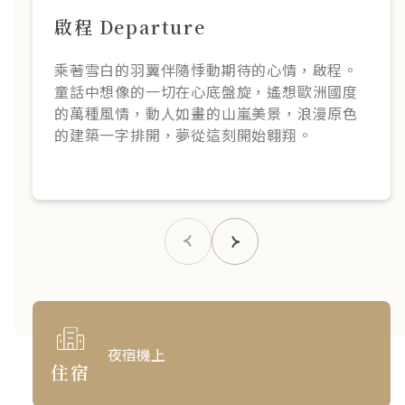
啟程 Departure
乘著雪白的羽翼伴隨悸動期待的心情，啟程。
童話中想像的一切在心底盤旋，遙想歐洲國度
的萬種風情，動人如畫的山嵐美景，浪漫原色
的建築一字排開，夢從這刻開始翱翔。
夜宿機上
住宿