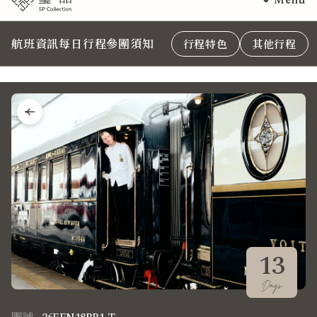
Menu
航班資訊
每日行程
參團須知
行程特色
其他行程
13
Days