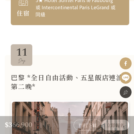
5★ Hotel Sofitel Paris le Faubourg
或 Intercontinental Paris LeGrand 或
住宿
同級
11
Day
巴黎 *全日自由活動、五星飯店連泊
第二晚*
$366,900
行程下載
立即報名