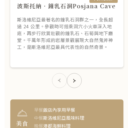
波斯托納．鐘乳石洞Posjana Cave
斯洛維尼亞最著名的鐘乳石洞群之一，全長超
過 24 公里。參觀時可搭乘洞穴小火車深入地
底，再步行欣賞壯觀的鐘乳石、石筍與地下廳
堂。千萬年形成的岩層景觀展現大自然鬼斧神
工，是斯洛維尼亞最具代表性的自然奇景。
早餐
飯店內享用早餐
中餐
斯洛維尼亞風味料理
美食
晚餐
港都海鮮料理