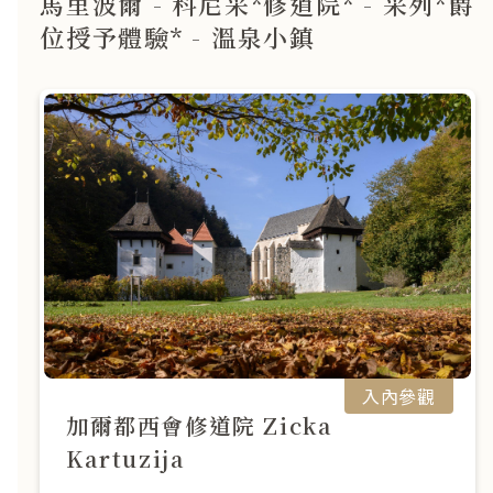
馬里波爾 - 科尼采*修道院* - 采列*爵
位授予體驗* - 溫泉小鎮
入內參觀
加爾都西會修道院 Zicka
Kartuzija