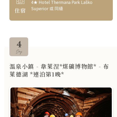
4★ Hotel Thermana Park Laško
Superior 或 同級
住宿
4
Day
溫泉小鎮 - 韋萊涅*煤礦博物館* - 布
萊德湖 *連泊第1晚*