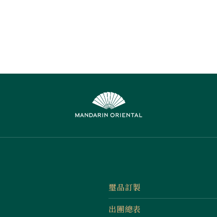
璽品訂製
出團總表