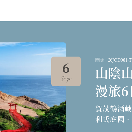
團號
26JCD081-T
6
山陰
Days
漫旅6
賀茂鶴酒
利氏庭園