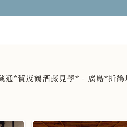
酒藏通*賀茂鶴酒藏見學* - 廣島*