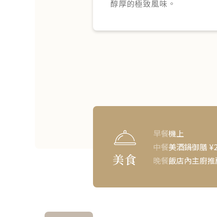
醇厚的極致風味。
早餐
機上
中餐
美酒鍋御膳 ¥2
美食
晚餐
飯店內主廚推