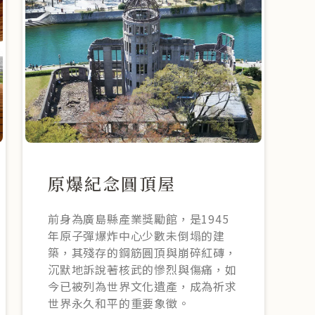
原爆紀念圓頂屋
前身為廣島縣產業獎勵館，是1945
年原子彈爆炸中心少數未倒塌的建
築，其殘存的鋼筋圓頂與崩碎紅磚，
沉默地訴說著核武的慘烈與傷痛，如
今已被列為世界文化遺產，成為祈求
世界永久和平的重要象徵。