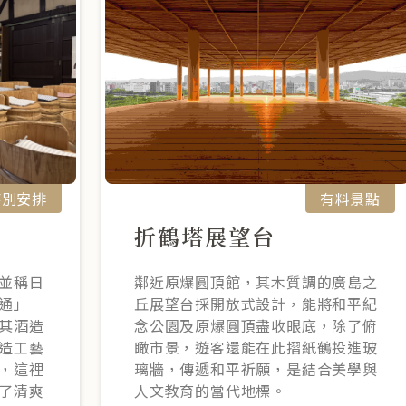
特別安排
有料景點
折鶴塔展望台
並稱日
鄰近原爆圓頂館，其木質調的廣島之
通」
丘展望台採開放式設計，能將和平紀
其酒造
念公園及原爆圓頂盡收眼底，除了俯
造工藝
瞰市景，遊客還能在此摺紙鶴投進玻
，這裡
璃牆，傳遞和平祈願，是結合美學與
了清爽
人文教育的當代地標。