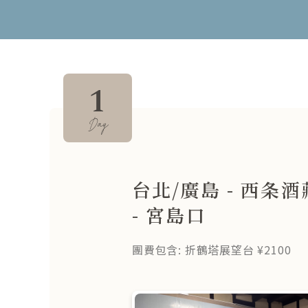
1
Day
台北/廣島 - 西条
- 宮島口
團費包含: 折鶴塔展望台 ¥2100