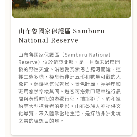
山布魯國家保護區 Samburu
National Reserve
山布魯國家保護區（Samburu National
Reserve）位於肯亞北部，是一片尚未過度開
發的野性天堂。沿著愛瓦索恩吉羅河而建，這
裡生態多樣，棲息著非洲五珍和數量可觀的大
象群。保護區氣候乾燥、景色壯麗，長頸鹿和
斑馬悠然穿梭其間。遊客可搭乘四驅車進行晨
間與黃昏時段的遊獵行程，捕捉獅子、豹和獵
豹等大型掠食者的身影。山布魯族人亦提供文
化導覽，深入體驗當地生活，是探訪非洲北境
之美的理想目的地。