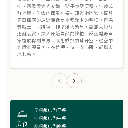
中，薄霧與金光交織，獅子步履沉穩，牛羚成
群奔騰，生命的節奏在這裡無聲地回響。這片
肯亞西南的原野更像是靈魂深處的呼喚。與馬
賽戰士一同跳舞，仰望漫天繁星，讓旅人短暫
逃離現實，投入原始自然的懷抱。乘坐越野車
穿梭於稀樹草原，或搭乘熱氣球升空，從空中
俯瞰壯麗景色，在這裡，每一次心跳，都與大
地共鳴。
早餐
飯店內早餐
中餐
飯店內午餐
美食
晚餐
飯店內晚餐