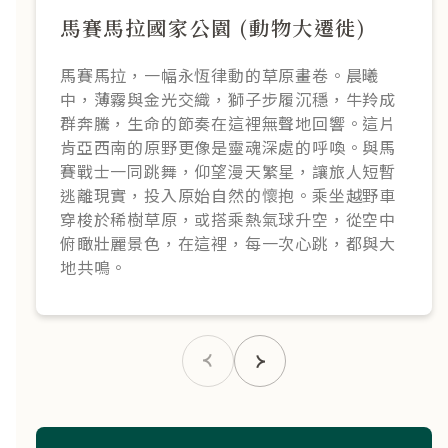
馬賽馬拉國家公園 (動物大遷徙)
馬賽馬拉，一幅永恆律動的草原畫卷。晨曦
中，薄霧與金光交織，獅子步履沉穩，牛羚成
群奔騰，生命的節奏在這裡無聲地回響。這片
肯亞西南的原野更像是靈魂深處的呼喚。與馬
賽戰士一同跳舞，仰望漫天繁星，讓旅人短暫
逃離現實，投入原始自然的懷抱。乘坐越野車
穿梭於稀樹草原，或搭乘熱氣球升空，從空中
俯瞰壯麗景色，在這裡，每一次心跳，都與大
地共鳴。