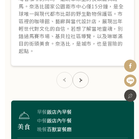
馬。奈洛比國家公園距市中心僅15分鐘，是全
球唯一與現代都市比鄰的野生動物保護區。市
區裡的咖啡館、藝廊與當代設計店，展現出年
輕世代對文化的自信。若想了解當地靈魂，別
錯過馬賽市場、基貝拉社區導覽，以及琳瑯滿
目的街頭美食。奈洛比，是城市，也是冒險的
起點。
早餐
飯店內早餐
中餐
飯店內午餐
美食
$219,900
晚餐
百獸宴餐廳
行程下載
立即報名