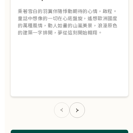
乘著雪白的羽翼伴隨悸動期待的心情，啟程。
童話中想像的一切在心底盤旋，遙想歐洲國度
的萬種風情，動人如畫的山嵐美景，浪漫原色
的建築一字排開，夢從這刻開始翱翔。