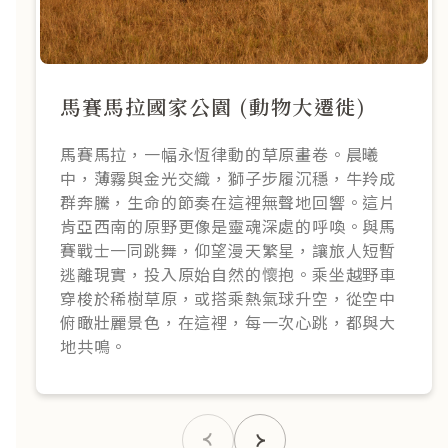
馬賽馬拉國家公園 (動物大遷徙)
馬賽馬拉，一幅永恆律動的草原畫卷。晨曦
中，薄霧與金光交織，獅子步履沉穩，牛羚成
群奔騰，生命的節奏在這裡無聲地回響。這片
肯亞西南的原野更像是靈魂深處的呼喚。與馬
賽戰士一同跳舞，仰望漫天繁星，讓旅人短暫
逃離現實，投入原始自然的懷抱。乘坐越野車
穿梭於稀樹草原，或搭乘熱氣球升空，從空中
俯瞰壯麗景色，在這裡，每一次心跳，都與大
地共鳴。