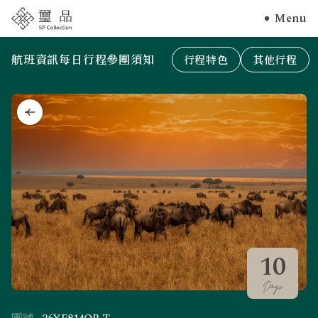
Menu
航班資訊
每日行程
參團須知
行程特色
其他行程
10
Days