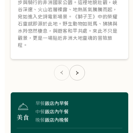
步與騎行的非洲國家公園。這裡地貌壯觀，峽
谷深邃、火山岩層裸露、地熱蒸氣騰騰而起，
宛如進入史詩電影場景。《獅子王》中的榮耀
石靈感即源於此地。野生動物如斑馬、狒狒與
水羚悠然棲息，與遊客和平共處。來此不只是
觀景，更是一場貼近非洲大地靈魂的冒險旅
程。
早餐
飯店內早餐
中餐
飯店內午餐
美食
晚餐
飯店內晚餐