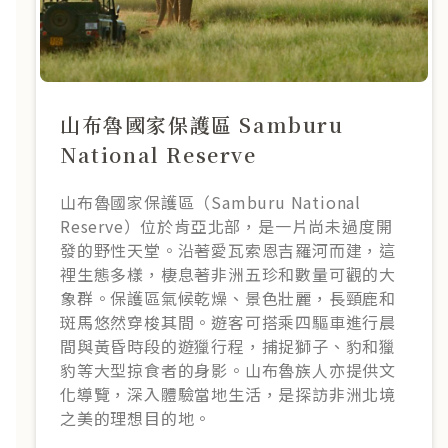
山布魯國家保護區 Samburu
National Reserve
山布魯國家保護區（Samburu National
Reserve）位於肯亞北部，是一片尚未過度開
發的野性天堂。沿著愛瓦索恩吉羅河而建，這
裡生態多樣，棲息著非洲五珍和數量可觀的大
象群。保護區氣候乾燥、景色壯麗，長頸鹿和
斑馬悠然穿梭其間。遊客可搭乘四驅車進行晨
間與黃昏時段的遊獵行程，捕捉獅子、豹和獵
豹等大型掠食者的身影。山布魯族人亦提供文
化導覽，深入體驗當地生活，是探訪非洲北境
之美的理想目的地。