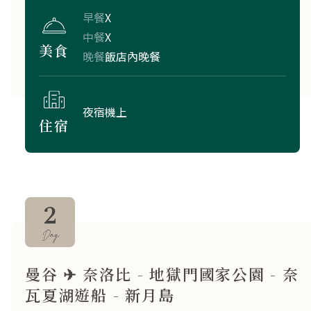
早餐
X
中餐
X
美食
晚餐
飯店內晚餐
夜宿機上
住宿
2
Day
曼谷 ✈ 奈洛比 - 地獄門國家公園 - 奈
瓦夏湖遊船 - 新月島