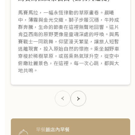
馬賽馬拉，一幅永恆律動的草原畫卷。晨曦
中，薄霧與金光交織，獅子步履沉穩，牛羚成
群奔騰，生命的節奏在這裡無聲地回響。這片
肯亞西南的原野更像是靈魂深處的呼喚。與馬
賽戰士一同跳舞，仰望漫天繁星，讓旅人短暫
逃離現實，投入原始自然的懷抱。乘坐越野車
穿梭於稀樹草原，或搭乘熱氣球升空，從空中
俯瞰壯麗景色，在這裡，每一次心跳，都與大
地共鳴。
早餐
飯店內早餐