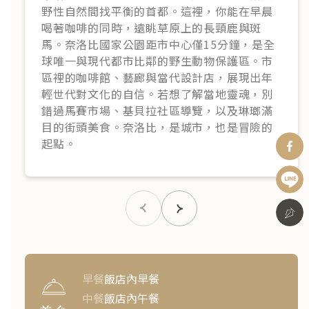
野性自然間找平衡的首都。這裡，你能在早晨
喝著咖啡的同時，遠眺草原上的長頸鹿與斑
馬。奈洛比國家公園距市中心僅15分鐘，是全
球唯一與現代都市比鄰的野生動物保護區。市
區裡的咖啡館、藝廊與當代設計店，展現出年
輕世代對文化的自信。若想了解當地靈魂，別
錯過馬賽市場、基貝拉社區導覽，以及琳瑯滿
目的街頭美食。奈洛比，是城市，也是冒險的
起點。
早餐
飯店內早餐
$488,800
行程下載
立即報名
中餐
飯店內午餐