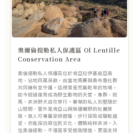
奧爾倫提勒私人保護區 Ol Lentille
Conservation Area
奧倫提勒私人保護區位於肯亞拉伊基皮亞高
地，佔地四萬英畝，由當地馬賽與桑布魯社群
共同擁有並守護。這裡曾是荒蕪乾旱的牧場，
如今經過復育成為野生動物的天堂，象群、斑
馬、非洲野犬自在穿行。奢華的私人別墅隱於
山巒間，窗外是肯亞山與無邊曠野的壯麗景
致。旅人可專屬安排遊獵、步行探險或駱駝遠
足，亦能探訪原住民文化，體驗純粹非洲。入
住奧倫提勒，不僅是享受極致隱逸，更是支持