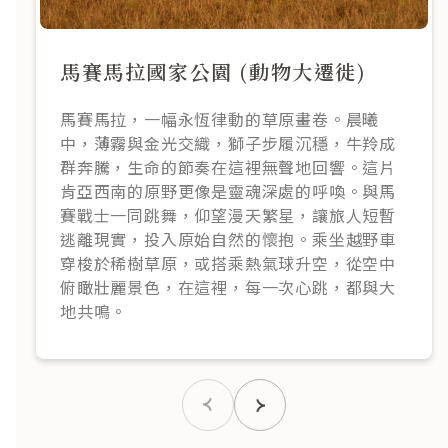
馬賽馬拉國家公園 (動物大遷徙)
馬賽馬拉，一幅永恆律動的草原畫卷。晨曦
中，薄霧與金光交織，獅子步履沉穩，牛羚成
群奔騰，生命的節奏在這裡無聲地回響。這片
肯亞西南的原野更像是靈魂深處的呼喚。與馬
賽戰士一同跳舞，仰望漫天繁星，讓旅人短暫
逃離現實，投入原始自然的懷抱。乘坐越野車
穿梭於稀樹草原，或搭乘熱氣球升空，從空中
俯瞰壯麗景色，在這裡，每一次心跳，都與大
地共鳴。