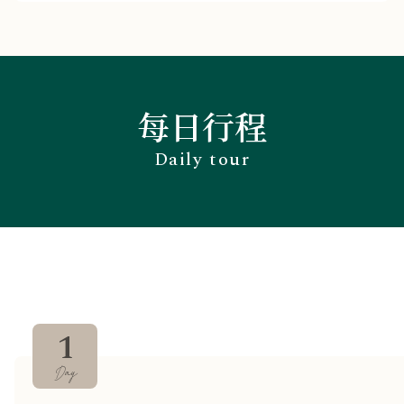
每日行程
Daily tour
Day 1
Day 2
Day 3
Day 4
Day 5
Day 6
Day 7
Day 8
1
Day