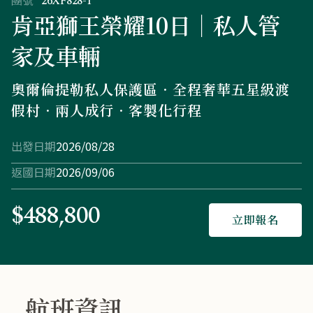
團號
26XF828-T
肯亞獅王榮耀10日│私人管
家及車輛
奧爾倫提勒私人保護區．全程奢華五星級渡
假村．兩人成行．客製化行程
出發日期
2026/08/28
返國日期
2026/09/06
$488,800
立即報名
航班資訊