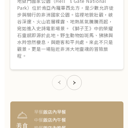
地獄門國家公園（Hell’s Gate National
Park）位於肯亞內羅畢西北方，是少數允許徒
步與騎行的非洲國家公園。這裡地貌壯觀，峽
谷深邃、火山岩層裸露、地熱蒸氣騰騰而起，
宛如進入史詩電影場景。《獅子王》中的榮耀
石靈感即源於此地。野生動物如斑馬、狒狒與
水羚悠然棲息，與遊客和平共處。來此不只是
觀景，更是一場貼近非洲大地靈魂的冒險旅
程。
早餐
飯店內早餐
中餐
飯店內午餐
美食
晚餐
飯店內晚餐