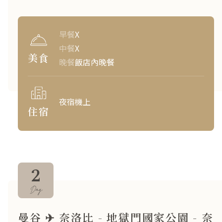
早餐
X
中餐
X
美食
晚餐
飯店內晚餐
夜宿機上
住宿
2
Day
曼谷 ✈ 奈洛比 - 地獄門國家公園 - 奈