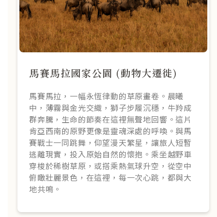
馬賽馬拉國家公園 (動物大遷徙)
馬賽馬拉，一幅永恆律動的草原畫卷。晨曦
中，薄霧與金光交織，獅子步履沉穩，牛羚成
群奔騰，生命的節奏在這裡無聲地回響。這片
肯亞西南的原野更像是靈魂深處的呼喚。與馬
賽戰士一同跳舞，仰望漫天繁星，讓旅人短暫
逃離現實，投入原始自然的懷抱。乘坐越野車
穿梭於稀樹草原，或搭乘熱氣球升空，從空中
俯瞰壯麗景色，在這裡，每一次心跳，都與大
地共鳴。