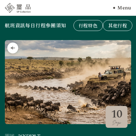
Menu
航班資訊
每日行程
參團須知
行程特色
其他行程
10
Days