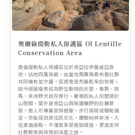
奧爾倫提勒私人保護區 Ol Lentille
Conservation Area
奧倫提勒私人保護區位於肯亞拉伊基皮亞高
地，佔地四萬英畝，由當地馬賽與桑布魯社群
共同擁有並守護。這裡曾是荒蕪乾旱的牧場，
如今經過復育成為野生動物的天堂，象群、斑
馬、非洲野犬自在穿行。奢華的私人別墅隱於
山巒間，窗外是肯亞山與無邊曠野的壯麗景
致。旅人可專屬安排遊獵、步行探險或駱駝遠
足，亦能探訪原住民文化，體驗純粹非洲。入
住奧倫提勒，不僅是享受極致隱逸，更是支持
社群教育與保育的深度之旅。