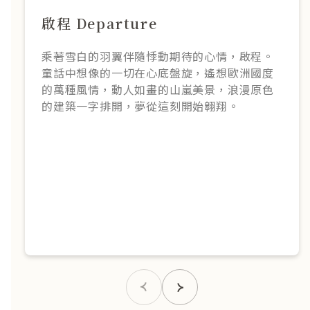
啟程 Departure
乘著雪白的羽翼伴隨悸動期待的心情，啟程。
童話中想像的一切在心底盤旋，遙想歐洲國度
的萬種風情，動人如畫的山嵐美景，浪漫原色
的建築一字排開，夢從這刻開始翱翔。