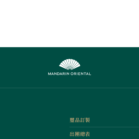
璽品訂製
出團總表